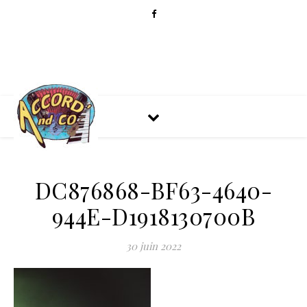
DC876868-BF63-4640-
944E-D1918130700B
30 juin 2022