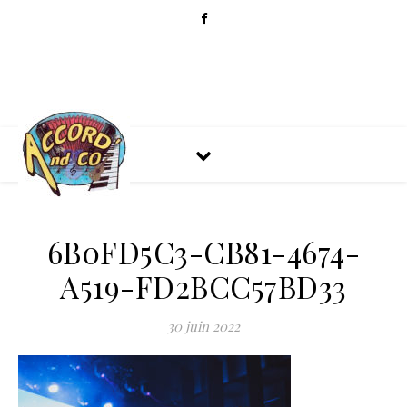
6B0FD5C3-CB81-4674-
A519-FD2BCC57BD33
30 juin 2022